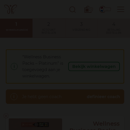
Overslaan
naar
1
…
inhoud
WINKELMANDJE
ACCOUNT
VERZENDING
BETALING
INSTELLEN
BESTELLEN
“Wellness Business
Packs – Platinum” is
Bekijk winkelwagen
toegevoegd aan je
winkelwagen.
Je hebt geen coach
definieer coach
×
Wellness