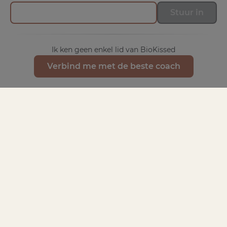
Stuur in
Ik ken geen enkel lid van BioKissed
Verbind me met de beste coach
CONTACT EN FEEDBACK
Jij bent het allerbelangrijkste voor ons. Als je
vragen of feedback hebt, horen we dat graag.
Feedback
SNELLE LINKS
Shop