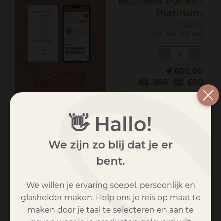
Business Packs -
Platinum
€
600,00
360
600
WELLNESS
－
－
＋
＋
BUSINESS
PACKS
€
600,00
-
360
600
PLATINUM
HOEVEELHEID
COUPON:
👋 Hallo!
We zijn zo blij dat je er
Coupon toepassen
bent.
We willen je ervaring soepel, persoonlijk en
TOTALEN WINKELWAGEN
glashelder maken. Help ons je reis op maat te
maken door je taal te selecteren en aan te
€
600,00
Subtotaal