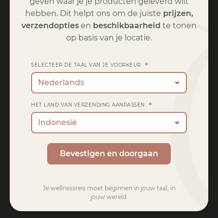
geven waar je je producten geleverd wilt
hebben. Dit helpt ons om de juiste
prijzen,
Lidmaatschap
€
50,00
verzendopties
en
beschikbaarheid
te tonen
op basis van je locatie.
Verzending
*
SELECTEER DE TAAL VAN JE VOORKEUR
€
20,00
FLAT RATE:
Nederlands
Verzenden naar
Bali
.
*
HET LAND VAN VERZENDING AANPASSEN
Adres wijzigen
Indonesië
TOTAAL
Bevestigen en doorgaan
€
670,00
360
600
Je wellnessreis moet beginnen in jouw taal, in
Doorgaan naar kassa
jouw wereld.