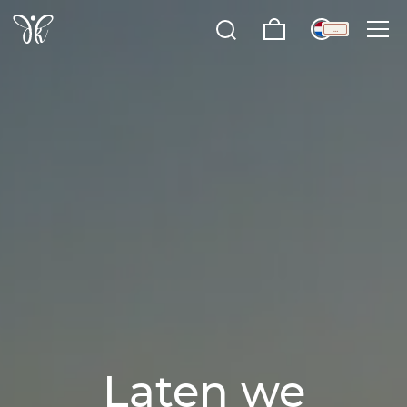
Overslaan
naar
…
inhoud
Laten we