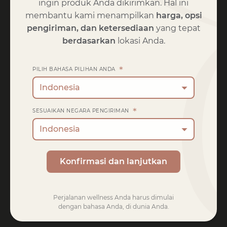
Biaya Keanggotaan
Rp
861,025
ingin produk Anda dikirimkan. Hal ini
membantu kami menampilkan
harga, opsi
pengiriman, dan
ketersediaan
yang tepat
Pengiriman
berdasarkan
lokasi Anda.
Rp
310,000
FLAT RATE:
*
PILIH BAHASA PILIHAN ANDA
Pengiriman ke
Bali
.
Indonesia
Mengubah alamat
*
SESUAIKAN NEGARA PENGIRIMAN
TOTAL
Indonesia
Rp
6,768,230
195
325
Konfirmasi dan lanjutkan
Lanjutkan ke pembayaran
Perjalanan wellness Anda harus dimulai
dengan bahasa Anda, di dunia Anda.