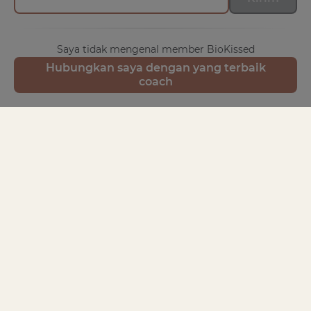
Saya tidak mengenal member BioKissed
Hubungkan saya dengan yang terbaik
coach
KONTAK DAN UMPAN BALIK
Anda adalah yang terpenting bagi kami. Jika Anda
memiliki pertanyaan atau umpan balik, kami akan
sangat senang mendengarnya.
Umpan balik
TAUTAN CEPAT
Belanja