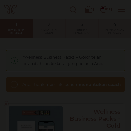
Loncat
ke
1
IDR
konten
KERANJANG
PENGATURAN
RINCIAN
PEMBAYARAN
BELANJA
AKUN
PENGIRIMAN
PESANAN
“Wellness Business Packs – Gold” telah
ditambahkan ke keranjang belanja Anda.
Anda tidak memiliki coach
menentukan coach
×
Wellness
Business Packs -
Gold