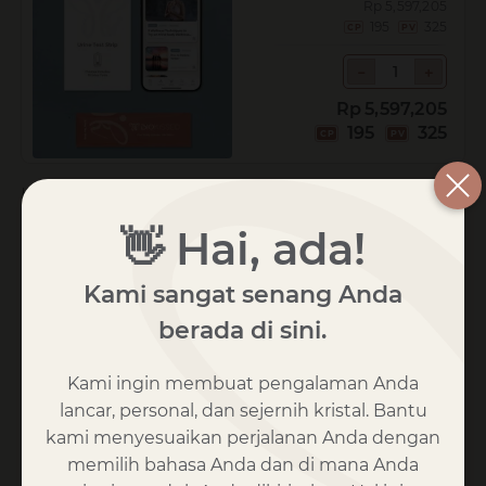
Rp
5,597,205
195
325
WELLNESS
－
－
＋
＋
BUSINESS
PACKS
Rp
5,597,205
-
195
325
GOLD
KUANTITAS
KUPON:
👋 Hai, ada!
Terapkan kupon
Kami sangat senang Anda
berada di sini.
TOTAL TROLI
Kami ingin membuat pengalaman Anda
lancar, personal, dan sejernih kristal. Bantu
Rp
5,597,205
Subtotal
kami menyesuaikan perjalanan Anda dengan
memilih bahasa Anda dan di mana Anda