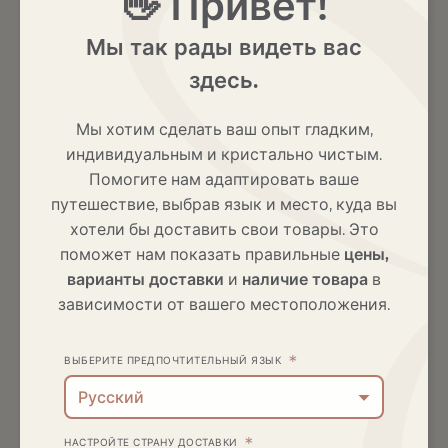
👋 Привет!
Регистрация
Мы так рады видеть вас
здесь.
Your personal data will be used to support your
Мы хотим сделать ваш опыт гладким,
experience throughout this website, to manage
индивидуальным и кристально чистым.
access to your account, and for other purposes
described in our
политика конфиденциальности
.
Помогите нам адаптировать ваше
путешествие, выбрав язык и место, куда вы
хотели бы доставить свои товары. Это
Начало регистрации
поможет нам показать правильные
цены,
варианты доставки
и
наличие товара
в
зависимости от вашего местоположения.
*
ВЫБЕРИТЕ ПРЕДПОЧТИТЕЛЬНЫЙ ЯЗЫК
Русский
*
НАСТРОЙТЕ СТРАНУ ДОСТАВКИ